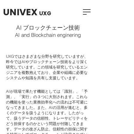
UNIVEX
UXG
AI ブロックチェーン技術
AI and Blockchain enginering
AI コンサルティング 事業再生
​UXGではさまざまな分野を研究していますが、
昨今ではAIやブロックチェーン技術をより深く
研究しています。この領域を研究しているエン
ジニアを複数抱えており、企業や組織に必要な
システムや知識を共有し支援しています。
AIが現場で果たす機能としては「識別」、「予
測」、「実行」の３つに大別されます。これら
の機能を使った業務効率化への流れは不可避に
なってきました。また、AIの活用が進むと、多
くのデータを扱うようになります。したがっ
て、扱うデータの信頼性、トレーサビリティを
どう担保するのかという問題が付随してきま
す。データの改ざん防止、信頼性の担保に関す